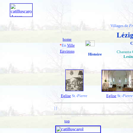
Villages de
Fr
Lézi
home
C
*
En
Ville
Environs
Charanta 
Histoire
Lesin
Eglise
St.-
Pierre
Eglise
St.-
Pierre
|
|
top