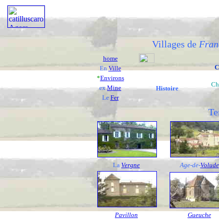
Villages de
Fran
home
C
En
Ville
*
Environs
Ch
ex
Mine
Histoire
Le
Fer
Te
La
Vergne
Age-de-
Volude
Pavillon
Gueuche